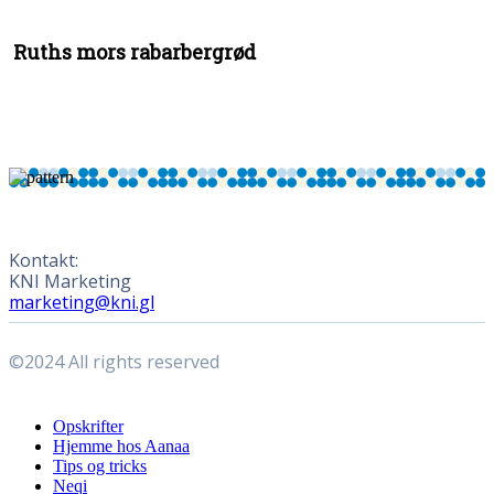
Ruths mors rabarbergrød
Kontakt:
KNI Marketing
marketing@kni.gl
©2024 All rights reserved
Close
Opskrifter
Menu
Hjemme hos Aanaa
Tips og tricks
Neqi