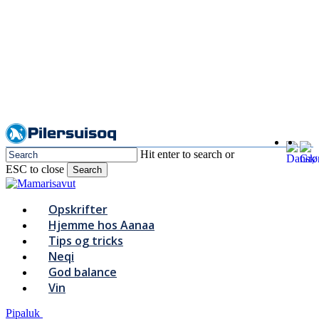
Skip
to
main
content
Hit enter to search or
ESC to close
Search
Close
Search
Menu
Opskrifter
Hjemme hos Aanaa
Tips og tricks
Neqi
God balance
Vin
Pipaluk