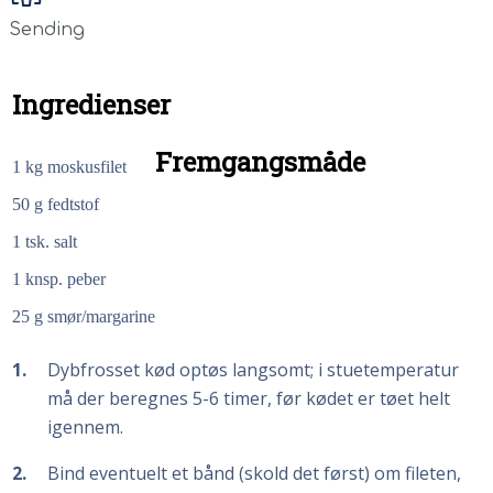
Sending
Ingredienser
Fremgangsmåde
1
kg
moskusfilet
50
g
fedtstof
1
tsk. salt
1
knsp. peber
25
g
smør/margarine
1
Dybfrosset kød optøs langsomt; i stuetemperatur
må der beregnes 5-6 timer, før kødet er tøet helt
igennem.
2
Bind eventuelt et bånd (skold det først) om fileten,