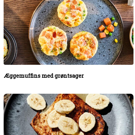
Æggemuffins med grøntsager