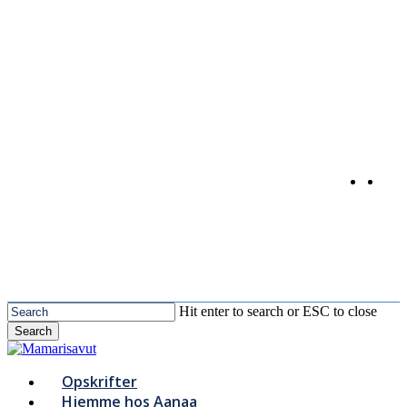
Skip
to
main
content
Hit enter to search or ESC to close
Search
Close
Search
Menu
Opskrifter
Hjemme hos Aanaa