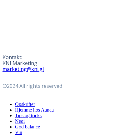
Kontakt:
KNI Marketing
marketing@kni.gl
©2024 All rights reserved
Close
Opskrifter
Menu
Hjemme hos Aanaa
Tips og tricks
Neqi
God balance
Vin