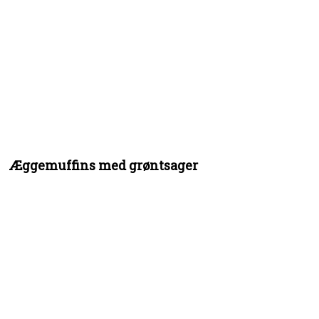
Æggemuffins med grøntsager