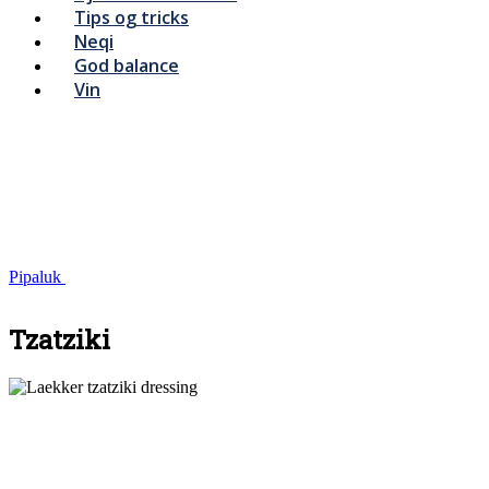
Tips og tricks
Neqi
God balance
Vin
Pipaluk
Tzatziki