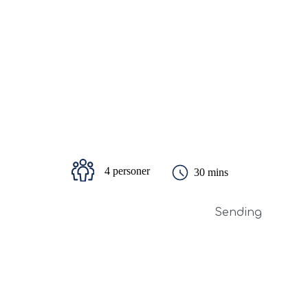
4 personer
30 mins
Sending