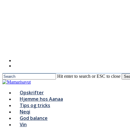
to
main
content
Hit enter to search or ESC to close
Sea
Close
Search
Menu
Opskrifter
Hjemme hos Aanaa
Tips og tricks
Neqi
God balance
Vin