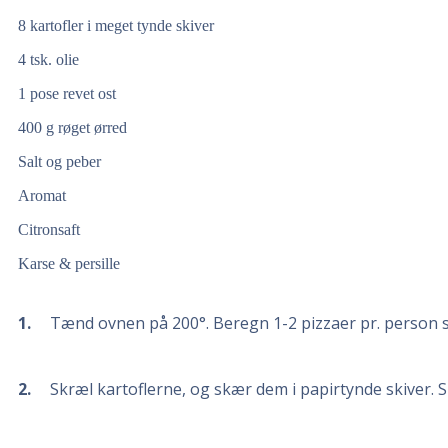
8 kartofler i meget tynde skiver
4 tsk. olie
1 pose revet ost
400 g røget ørred
Salt og peber
Aromat
Citronsaft
Karse & persille
1
Tænd ovnen på 200°. Beregn 1-2 pizzaer pr. person så
2
Skræl kartoflerne, og skær dem i papirtynde skiver. S