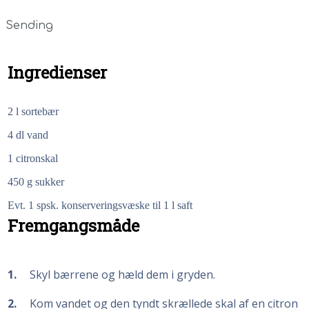
Sending
Ingredienser
2
l
sortebær
4
dl vand
1
citronskal
450
g
sukker
Evt. 1 spsk. konserveringsvæske til 1 l saft
Fremgangsmåde
1
Skyl bærrene og hæld dem i gryden.
2
Kom vandet og den tyndt skrællede skal af en citron