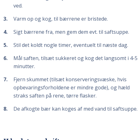
ved.
3
Varm op og kog, til bærrene er bristede.
4
Sigt bærrene fra, men gem dem evt. til saftsuppe.
5
Stil det koldt nogle timer, eventuelt til næste dag.
6
Mål saften, tilsæt sukkeret og kog det langsomt i 4-5
minutter.
7
Fjern skummet (tilsæt konserveringsvæske, hvis
opbevaringsforholdene er mindre gode), og hæld
straks saften på rene, tørre flasker.
8
De afkogte bær kan koges af med vand til saftsuppe.