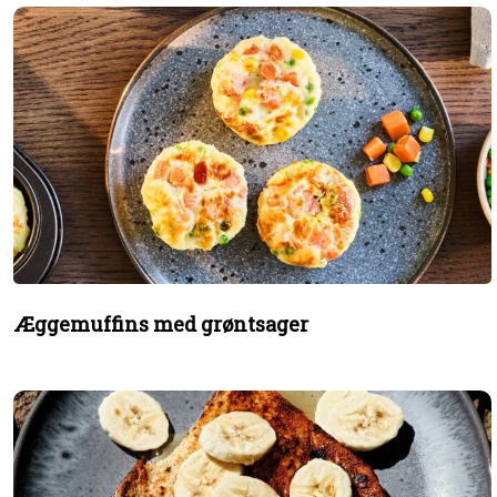
Æggemuffins med grøntsager