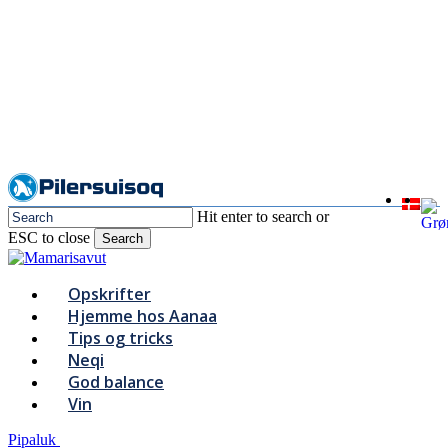
Skip
to
main
content
Hit enter to search or
ESC to close
Search
Close
Search
Menu
Opskrifter
Hjemme hos Aanaa
Tips og tricks
Neqi
God balance
Vin
Pipaluk