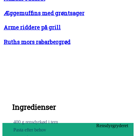
Æggemuffins med grøntsager
Arme riddere på grill
Ruths mors rabarbergrød
Ingredienser
400 g rensdyrkød i tern
Rensdyrgryderet
Pasta efter behov