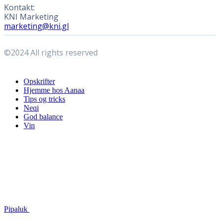
Kontakt:
KNI Marketing
marketing@kni.gl
©2024 All rights reserved
Close
Opskrifter
Menu
Hjemme hos Aanaa
Tips og tricks
Neqi
God balance
Vin
Pipaluk