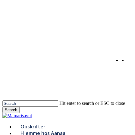
Skip
to
main
content
Hit enter to search or ESC to close
Search
Close
Search
Menu
Opskrifter
Hjemme hos Aanaa