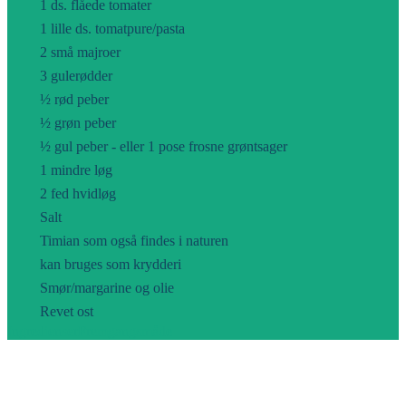
1 ds. flåede tomater
1 lille ds. tomatpure/pasta
2 små majroer
3 gulerødder
½ rød peber
½ grøn peber
½ gul peber - eller 1 pose frosne grøntsager
1 mindre løg
2 fed hvidløg
Salt
Timian som også findes i naturen
kan bruges som krydderi
Smør/margarine og olie
Revet ost
Ingredienser
Fremgangsmåde