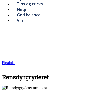
Tips og tricks
Neqi
God balance
Vin
Pipaluk
Rensdyrgryderet