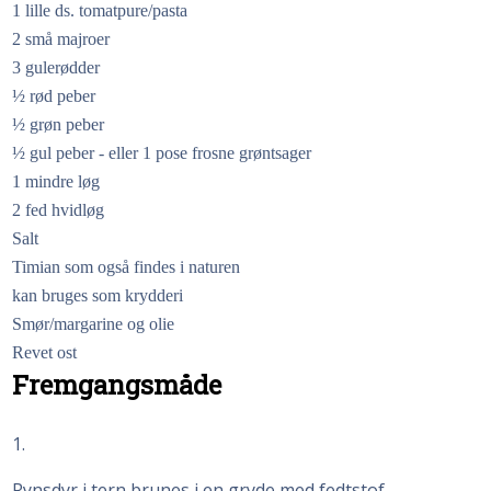
1 lille ds. tomatpure/pasta
2 små majroer
3 gulerødder
½ rød peber
½ grøn peber
½ gul peber - eller 1 pose frosne grøntsager
1 mindre løg
2 fed hvidløg
Salt
Timian som også findes i naturen
kan bruges som krydderi
Smør/margarine og olie
Revet ost
Fremgangsmåde
1
Rynsdyr i tern brunes i en gryde med fedtstof.