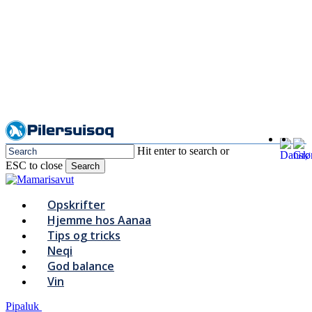
Skip
to
main
content
Hit enter to search or
ESC to close
Search
Close
Search
Menu
Opskrifter
Hjemme hos Aanaa
Tips og tricks
Neqi
God balance
Vin
Pipaluk