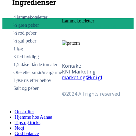
Ingredienser
4 lammekoteletter
Lammekoteletter
½ grøn peber
Ingredienser
Fremgangsmåde
½ rød peber
½ gul peber
1 løg
3 fed hvidløg
1,5 dåse flåede tomater
Kontakt:
KNI Marketing
Olie eller smør/margarine
marketing@kni.gl
Løse ris efter behov
Salt og peber
©2024 All rights reserved
Close
Opskrifter
Menu
Hjemme hos Aanaa
Tips og tricks
Neqi
God balance