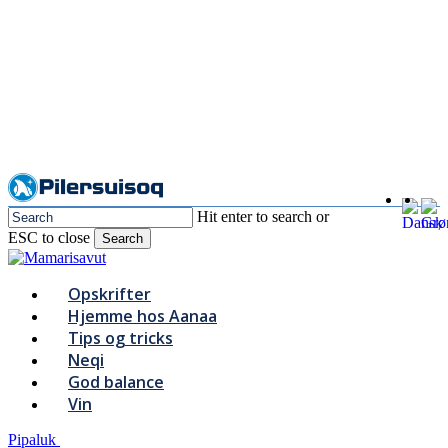
Skip
to
main
content
Hit enter to search or
ESC to close
Search
Close
Search
Menu
Opskrifter
Hjemme hos Aanaa
Tips og tricks
Neqi
God balance
Vin
Pipaluk