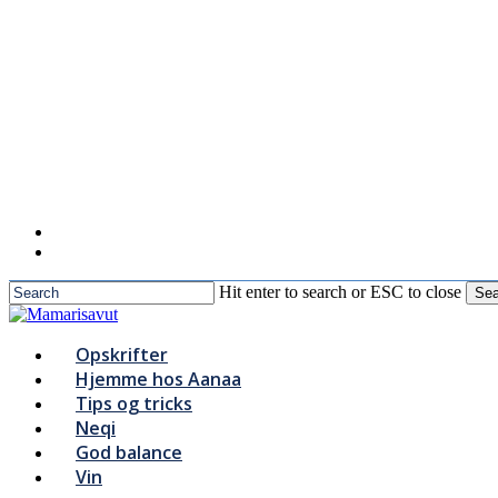
to
main
content
Hit enter to search or ESC to close
Sea
Close
Search
Menu
Opskrifter
Hjemme hos Aanaa
Tips og tricks
Neqi
God balance
Vin