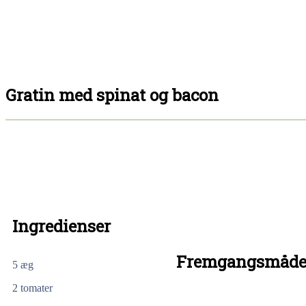
Gratin med spinat og bacon
Ingredienser
Fremgangsmåd
5
æg
2
tomater