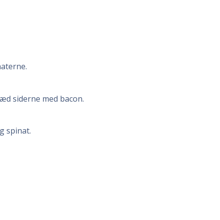
materne.
læd siderne med bacon.
g spinat.