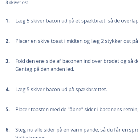
8
skiver ost
1
Læg 5 skiver bacon ud på et spækbræt, så de overlap
2
Placer en skive toast i midten og læg 2 stykker ost p
3
Fold den ene side af baconen ind over brødet og så d
Gentag på den anden led.
4
Læg 5 skiver bacon ud på spækbrættet.
5
Placer toasten med de "åbne" sider i baconens retning
6
Steg nu alle sider på en varm pande, så du får en spr
Velbekomme.