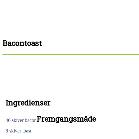
Bacontoast
Ingredienser
Fremgangsmåde
40
skiver bacon
8
skiver toast