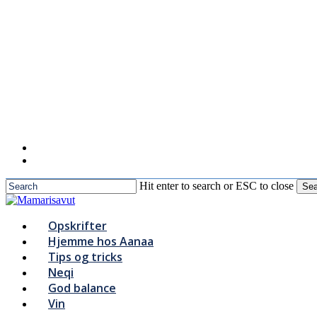
to
main
content
Hit enter to search or ESC to close
Sea
Close
Search
Menu
Opskrifter
Hjemme hos Aanaa
Tips og tricks
Neqi
God balance
Vin