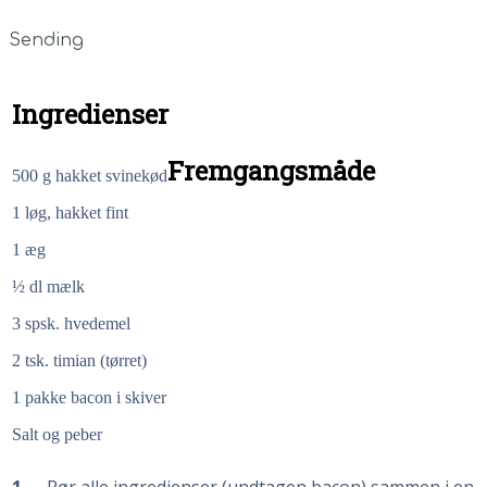
Sending
Ingredienser
Fremgangsmåde
500
g
hakket svinekød
1
løg, hakket fint
1
æg
½
dl mælk
3
spsk. hvedemel
2
tsk. timian (tørret)
1
pakke bacon i skiver
Salt og peber
1
Rør alle ingredienser (undtagen bacon) sammen i en