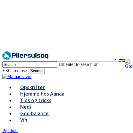
Skip
to
main
content
Hit enter to search or
ESC to close
Search
Close
Search
Menu
Opskrifter
Hjemme hos Aanaa
Tips og tricks
Neqi
God balance
Vin
Pipaluk