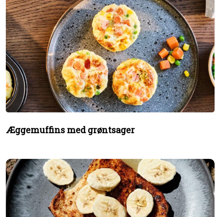
Æggemuffins med grøntsager