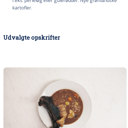
f.eks. perleløg eller gulerødder. Nye grønlandske
kartofler.
Udvalgte opskrifter