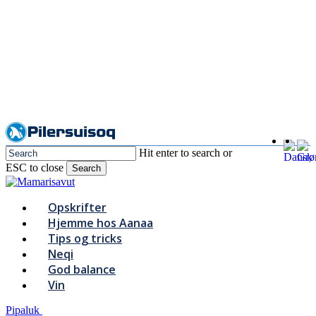
Skip
to
main
content
Hit enter to search or
ESC to close
Search
Close
Search
Menu
Opskrifter
Hjemme hos Aanaa
Tips og tricks
Neqi
God balance
Vin
Pipaluk