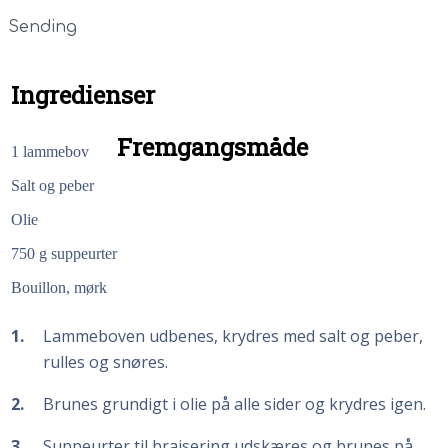
Sending
Ingredienser
Fremgangsmåde
1
lammebov
Salt og peber
Olie
750
g
suppeurter
Bouillon, mørk
1
Lammeboven udbenes, krydres med salt og peber,
rulles og snøres.
2
Brunes grundigt i olie på alle sider og krydres igen.
3
Suppeurter til braisering udskæres og brunes på