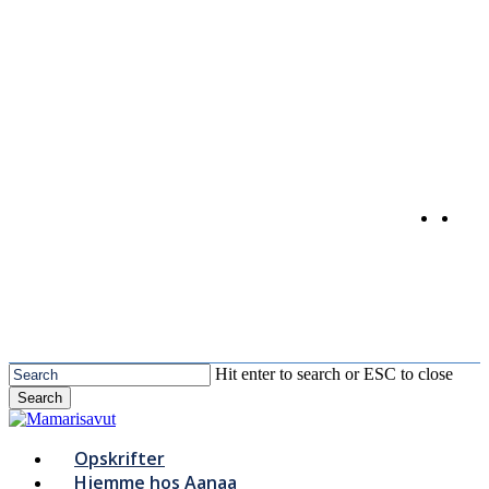
Skip
to
main
content
Hit enter to search or ESC to close
Search
Close
Search
Menu
Opskrifter
Hjemme hos Aanaa