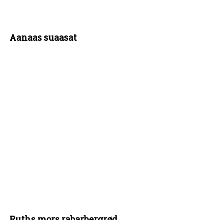
Aanaas suaasat
Ruths mors rabarbergrød