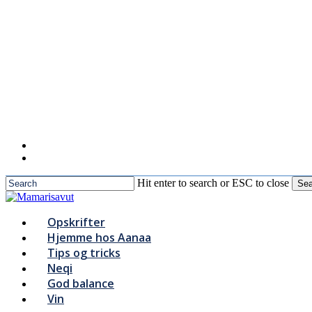
to
main
content
Hit enter to search or ESC to close
Sea
Close
Search
Menu
Opskrifter
Hjemme hos Aanaa
Tips og tricks
Neqi
God balance
Vin