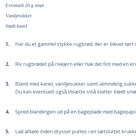
Eventuelt 20 g smør
Vaniljesukker
Stødt kanel
1
Har du et gammel stykke rugbrød, der er blevet tørt o
2
Riv rugbrødet på rivejern eller hak det fint med en kni
3
Bland med kanel, vaniljesukker samt almindelig sukker 
Du kan eventuelt også tilsætte små klatter blødt smø
4
Spred blandingen ud på en bageplade med bagepapir o
5
Lad afkøle inden drysset puttes i en tætsluttet krukk