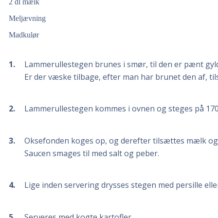
2 dl mælk
Meljævning
Madkulør
1
Lammerullestegen brunes i smør, til den er pænt gy
Er der væske tilbage, efter man har brunet den af, til
2
Lammerullestegen kommes i ovnen og steges på 170 grad
3
Oksefonden koges op, og derefter tilsættes mælk og
Saucen smages til med salt og peber.
4
Lige inden servering drysses stegen med persille elle
5
Serveres med kogte kartofler.