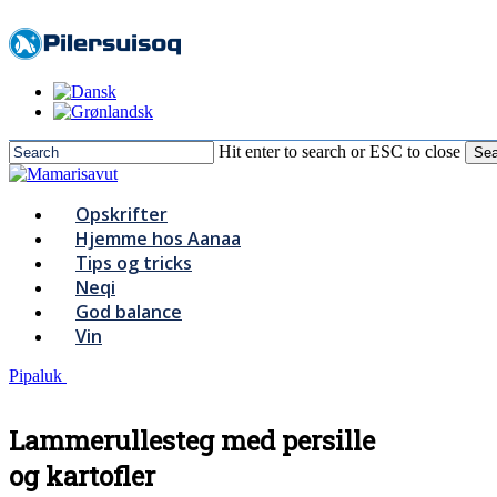
to
main
content
Hit enter to search or ESC to close
Sea
Close
Search
Menu
Opskrifter
Hjemme hos Aanaa
Tips og tricks
Neqi
God balance
Vin
Pipaluk
Lammerullesteg med persille
og kartofler