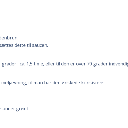
ldenbrun.
sættes dette til saucen.
er i ca. 1,5 time, eller til den er over 70 grader indvendi
 meljævning, til man har den ønskede konsistens.
r andet grønt.