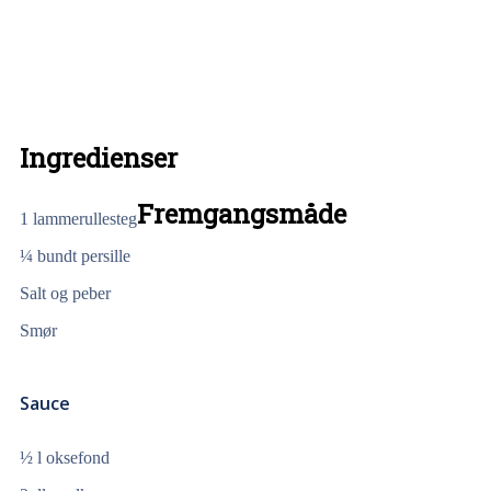
Ingredienser
Fremgangsmåde
1 lammerullesteg
¼ bundt persille
Salt og peber
Smør
Sauce
½ l oksefond