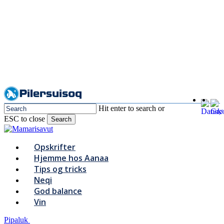
Skip
to
main
content
Hit enter to search or
ESC to close
Search
Close
Search
Menu
Opskrifter
Hjemme hos Aanaa
Tips og tricks
Neqi
God balance
Vin
Pipaluk