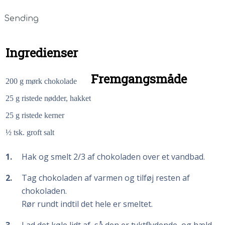
Sending
Ingredienser
Fremgangsmåde
200
g
mørk chokolade
25
g
ristede nødder, hakket
25
g
ristede kerner
½
tsk. groft salt
1
Hak og smelt 2/3 af chokoladen over et vandbad.
2
Tag chokoladen af varmen og tilføj resten af
chokoladen.
Rør rundt indtil det hele er smeltet.
3
Lad det køle lidt af, så den er tyktflydende, og hæld