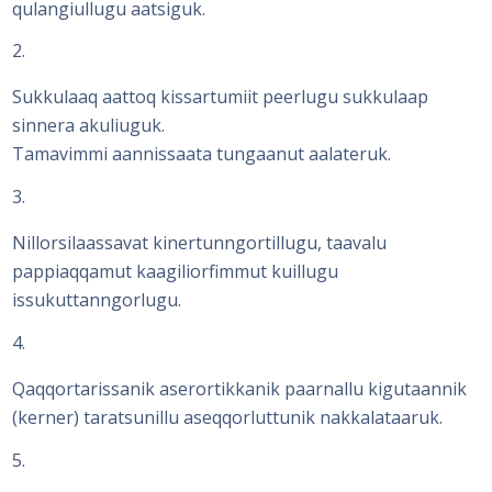
qulangiullugu aatsiguk.
2
Sukkulaaq aattoq kissartumiit peerlugu sukkulaap
sinnera akuliuguk.
Tamavimmi aannissaata tungaanut aalateruk.
3
Nillorsilaassavat kinertunngortillugu, taavalu
pappiaqqamut kaagiliorfimmut kuillugu
issukuttanngorlugu.
4
Qaqqortarissanik aserortikkanik paarnallu kigutaannik
(kerner) taratsunillu aseqqorluttunik nakkalataaruk.
5