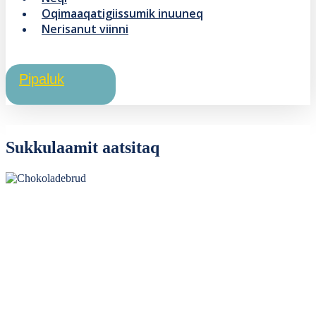
Oqimaaqatigiissumik inuuneq
Nerisanut viinni
Pipaluk
Sukkulaamit aatsitaq