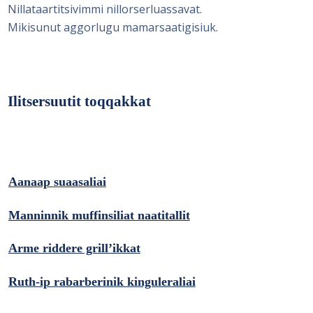
Nillataartitsivimmi nillorserluassavat.
Mikisunut aggorlugu mamarsaatigisiuk.
Ilitsersuutit toqqakkat
Aanaap suaasaliai
Manninnik muffinsiliat naatitallit
Arme riddere grill’ikkat
Ruth-ip rabarberinik kinguleraliai