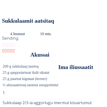
Sukkulaamit aatsitaq
4 Inunnut
10 min.
Sending
Akussai
Ima iliussaatit
200
g
sukkulaaq taartoq
25
g
qaqqortarissat ilulii sikatat
25
g
paarnat kigutaat (kerner)
½
alussaateeraq taratsut aseqqorluttut
1
Sukkulaap 2/3-ia aggorlugu imermut kissartumut