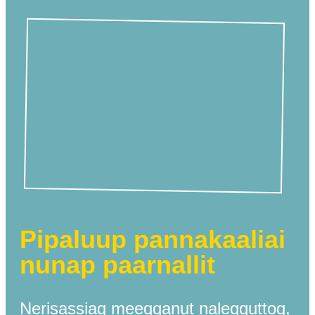
Pipaluup pannakaaliai
nunap paarnallit
Nerisassiaq meeqqanut naleqquttoq,