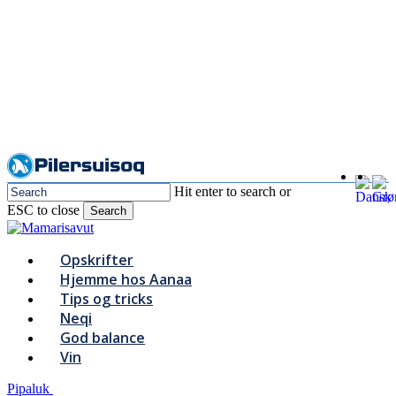
Skip
to
main
content
Hit enter to search or
ESC to close
Search
Close
Search
Menu
Opskrifter
Hjemme hos Aanaa
Tips og tricks
Neqi
God balance
Vin
Pipaluk