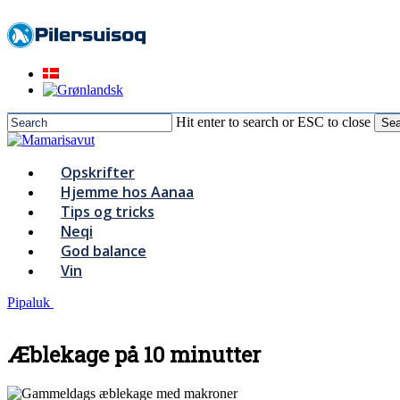
to
main
content
Hit enter to search or ESC to close
Sea
Close
Search
Menu
Opskrifter
Hjemme hos Aanaa
Tips og tricks
Neqi
God balance
Vin
Pipaluk
Æblekage på 10 minutter