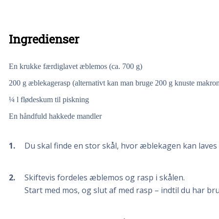
Ingredienser
En krukke færdiglavet æblemos (ca. 700 g)
200
g
æblekagerasp (alternativt kan man bruge 200 g knuste makron
¼
l
flødeskum til piskning
En håndfuld hakkede mandler
1
Du skal finde en stor skål, hvor æblekagen kan laves i
2
Skiftevis fordeles æblemos og rasp i skålen.
Start med mos, og slut af med rasp – indtil du har br