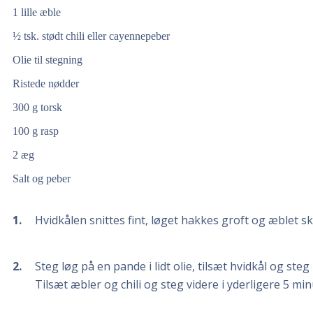
1 lille æble
½ tsk. stødt chili eller cayennepeber
Olie til stegning
Ristede nødder
300 g torsk
100 g rasp
2 æg
Salt og peber
1
Hvidkålen snittes fint, løget hakkes groft og æblet s
2
Steg løg på en pande i lidt olie, tilsæt hvidkål og steg 
Tilsæt æbler og chili og steg videre i yderligere 5 min