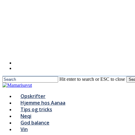
to
main
content
Hit enter to search or ESC to close
Sea
Close
Search
Menu
Opskrifter
Hjemme hos Aanaa
Tips og tricks
Neqi
God balance
Vin