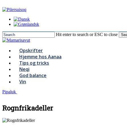
Skip
to
main
content
Hit enter to search or ESC to close
Sea
Close
Search
Menu
Opskrifter
Hjemme hos Aanaa
Tips og tricks
Neqi
God balance
Vin
Pipaluk
Rognfrikadeller