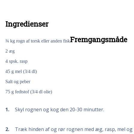
Ingredienser
Fremgangsmåde
¾
kg
rogn af torsk eller anden fisk
2
æg
4
spsk. rasp
45
g
mel (3/4 dl)
Salt og peber
75
g
fedtstof (3/4 dl olie)
1
Skyl rognen og kog den 20-30 minutter.
2
Træk hinden af og rør rognen med æg, rasp, mel og 