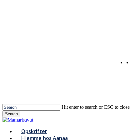
Skip
to
main
content
Hit enter to search or ESC to close
Search
Close
Search
Menu
Opskrifter
Hjemme hos Aanaa