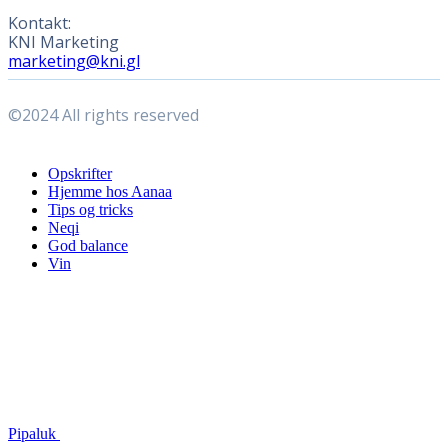
Kontakt:
KNI Marketing
marketing@kni.gl
©2024 All rights reserved
Close
Opskrifter
Menu
Hjemme hos Aanaa
Tips og tricks
Neqi
God balance
Vin
Pipaluk