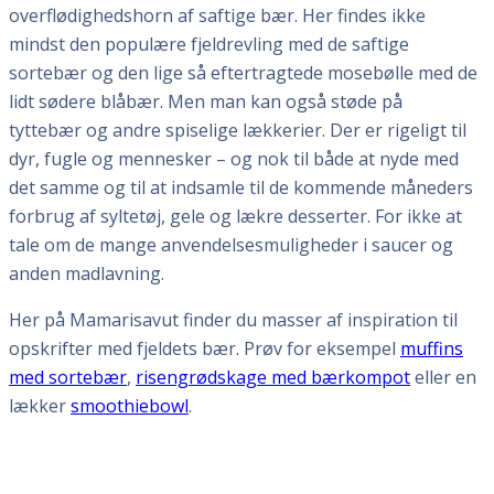
overflødighedshorn af saftige bær. Her findes ikke
mindst den populære fjeldrevling med de saftige
sortebær og den lige så eftertragtede mosebølle med de
lidt sødere blåbær. Men man kan også støde på
tyttebær og andre spiselige lækkerier. Der er rigeligt til
dyr, fugle og mennesker – og nok til både at nyde med
det samme og til at indsamle til de kommende måneders
forbrug af syltetøj, gele og lækre desserter. For ikke at
tale om de mange anvendelsesmuligheder i saucer og
anden madlavning.
Her på Mamarisavut finder du masser af inspiration til
opskrifter med fjeldets bær. Prøv for eksempel
muffins
med sortebær
,
risengrødskage med bærkompot
eller en
lækker
smoothiebowl
.