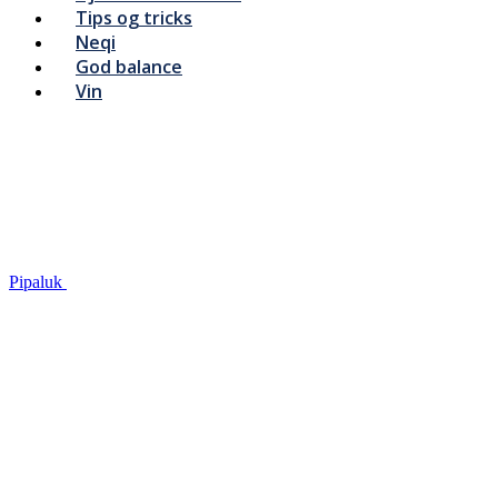
Tips og tricks
Neqi
God balance
Vin
Pipaluk
Tip
Fjeldets bær