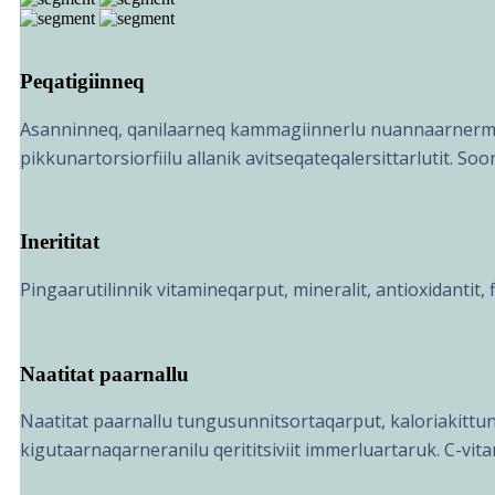
Peqatigiinneq
Asanninneq, qanilaarneq kammagiinnerlu nuannaarnermik i
pikkunartorsiorfiilu allanik avitseqateqalersittarlutit. S
Inerititat
Pingaarutilinnik vitamineqarput, mineralit, antioxidantit, f
Naatitat paarnallu
Naatitat paarnallu tungusunnitsortaqarput, kaloriakittun
kigutaarnaqarneranilu qerititsiviit immerluartaruk. C-vit