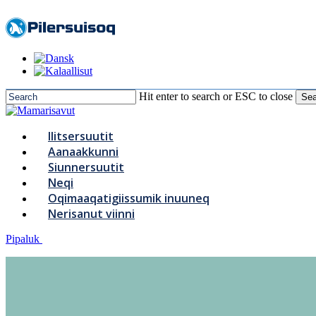
to
main
content
Hit enter to search or ESC to close
Sea
Close
Search
Menu
Ilitsersuutit
Aanaakkunni
Siunnersuutit
Neqi
Oqimaaqatigiissumik inuuneq
Nerisanut viinni
Pipaluk