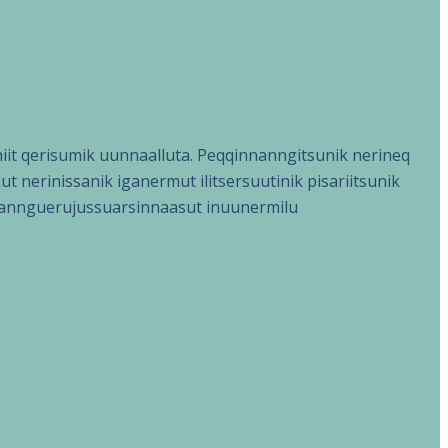
it qerisumik uunnaalluta. Peqqinnanngitsunik nerineq
nerinissanik iganermut ilitsersuutinik pisariitsunik
llannguerujussuarsinnaasut inuunermilu