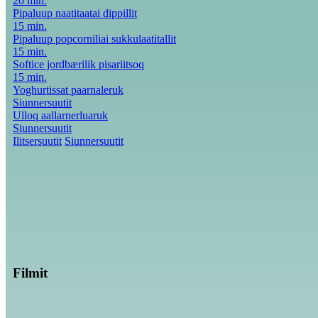
20 min.
Pipaluup naatitaatai dippillit
15 min.
Pipaluup popcorniliai sukkulaatitallit
15 min.
Softice jordbærilik pisariitsoq
15 min.
Yoghurtissat paarnaleruk
Siunnersuutit
Ulloq aallarnerluaruk
Siunnersuutit
Ilitsersuutit
Siunnersuutit
Filmit