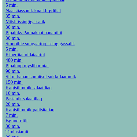
5 min.
Naatsiiassanik knækbrødiliat
35 min.
Müsli issingigassalik
30 min.
Pipaluks Pannakaat bananillit
30 min.
Smoothie sungaartoq issingigassalik
5 min.
Kinertitat nillataartut
480 min.
Pipaluup myslibariutai
90 min.
Sikut bananisunnitsut sukkulaammik
150 min.
Kapisilimmik salaatiliaq
10 min.
Pastanik salaatiliaq
20 min.
Kapisilimmik patitsitaliaq
7 min.
Bønnefrittit
30 min.
Timiusiamit