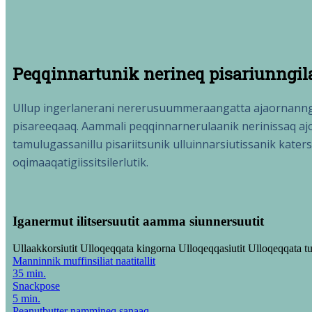
Peqqinnartunik nerineq pisariunngil
Ullup ingerlanerani nererusuummeraangatta ajaornanngin
pisareeqaaq. Aammali peqqinnarnerulaanik nerinissaq ajo
tamulugassanillu pisariitsunik ulluinnarsiutissanik ka
oqimaaqatigiissitsilerlutik.
Iganermut ilitsersuutit aamma siunnersuutit
Ullaakkorsiutit
Ulloqeqqata kingorna
Ulloqeqqasiutit
Ulloqeqqata t
Manninnik muffinsiliat naatitallit
35 min.
Snackpose
5 min.
Peanutbutter nammineq sanaaq