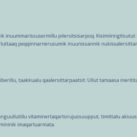
nuummarissusermillu pilersitsisarpoq. Kisimiinngitsutut m
oorluttaaq peqqinnarnerusumik inuunissannik nukissalersittar
iberillu, taakkualu qaalersittarpaatsit. Ullut tamaasa ineriti
nguullutillu vitaminertaqartorujussuupput, timittalu akiuus
amininik imaqarluarmata.