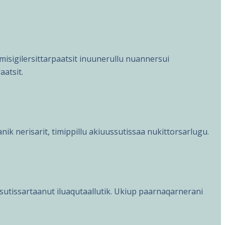
isigilersittarpaatsit inuunerullu nuannersui
aatsit.
tanik nerisarit, timippillu akiuussutissaa nukittorsarlugu.
sutissartaanut iluaqutaallutik. Ukiup paarnaqarnerani