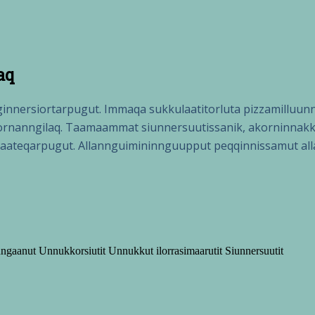
aq
nersiortarpugut. Immaqa sukkulaatitorluta pizzamilluunni
rnanngilaq. Taamaammat siunnersuutissanik, akorninnakkut 
tersaateqarpugut. Allannguimininnguupput peqqinnissamut a
ungaanut
Unnukkorsiutit
Unnukkut ilorrasimaarutit
Siunnersuutit