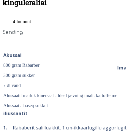
kinguleraliai
4 Inunnut
Sending
Akussai
800 gram Rabarber
Ima
300 gram sukker
7 dl vand
Alussaatit marluk kinersaat - Ideal jævning imalt. kartoffelme
Alussaat ataaseq sukkut
iliussaatit
1
Rababerit salilluakkit, 1 cm-ikkaarlugillu aggorlugit.