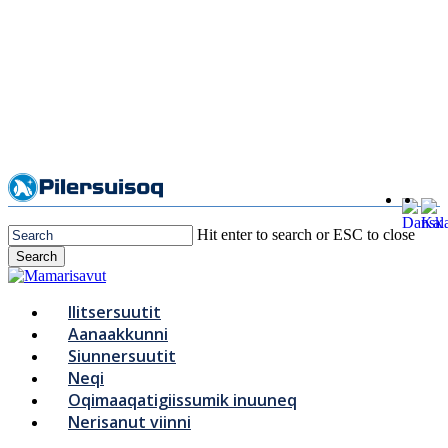
Skip
to
main
content
Hit enter to search or ESC to close
Search
Close
Search
Menu
Ilitsersuutit
Aanaakkunni
Siunnersuutit
Neqi
Oqimaaqatigiissumik inuuneq
Nerisanut viinni