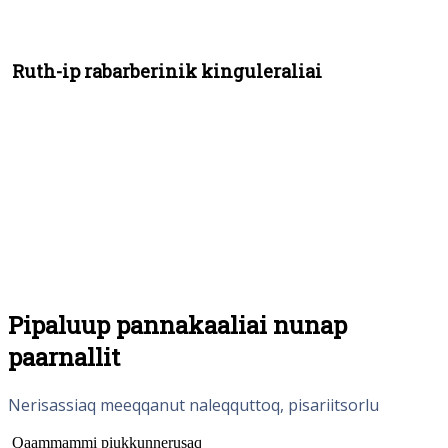
Ruth-ip rabarberinik kinguleraliai
Pipaluup pannakaaliai nunap
paarnallit
Nerisassiaq meeqqanut naleqquttoq, pisariitsorlu
Qaammammi piukkunnerusaq