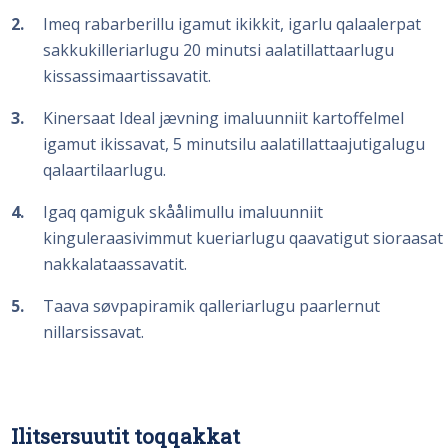
2
Imeq rabarberillu igamut ikikkit, igarlu qalaalerpat
sakkukilleriarlugu 20 minutsi aalatillattaarlugu
kissassimaartissavatit.
3
Kinersaat Ideal jævning imaluunniit kartoffelmel
igamut ikissavat, 5 minutsilu aalatillattaajutigalugu
qalaartilaarlugu.
4
Igaq qamiguk skåålimullu imaluunniit
kinguleraasivimmut kueriarlugu qaavatigut sioraasat
nakkalataassavatit.
5
Taava søvpapiramik qalleriarlugu paarlernut
nillarsissavat.
Ilitsersuutit toqqakkat