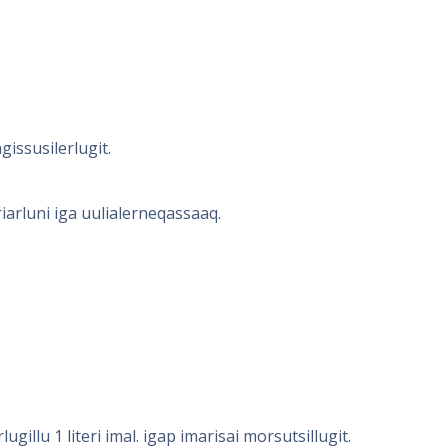
ssusilerlugit.
arluni iga uulialerneqassaaq.
illu 1 literi imal. igap imarisai morsutsillugit.