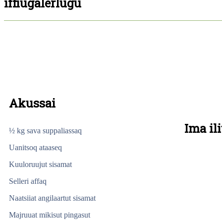
iffiugalerlugu
Akussai
Ima il
½ kg sava suppaliassaq
Uanitsoq ataaseq
Kuuloruujut sisamat
Selleri affaq
Naatsiiat angilaartut sisamat
Majruuat mikisut pingasut