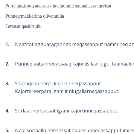
Porre angisooq ataaseq - imaluunniit suppaliassat qerisut
Punneq/makkariina olivenuulia
Taratsut qasilitsullu
1
Naatitat agguaraganngorneqassapput nammineq angi
2
Punneq aatsinneqassaaq kajortisilaarlugu, taamaaleri
3
Savaaqqap neqai kajortinneqassapput.
Kajortereerpata igamiit niugallarneqassapput.
4
Sorlaat nerisassat igami kajortinneqassapput.
5
Neqi sorlaallu nerisassat akulerunneqassapput imilerlug