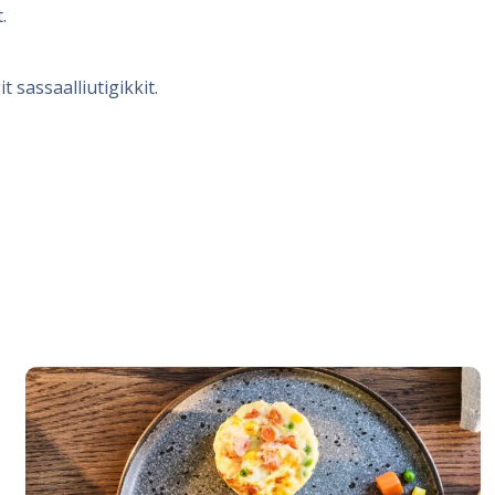
.
t sassaalliutigikkit.