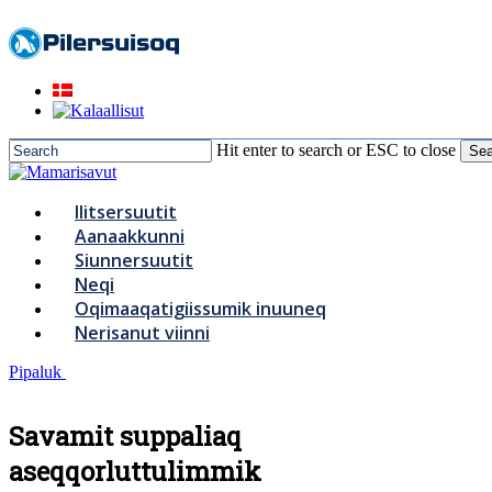
to
main
content
Hit enter to search or ESC to close
Sea
Close
Search
Menu
Ilitsersuutit
Aanaakkunni
Siunnersuutit
Neqi
Oqimaaqatigiissumik inuuneq
Nerisanut viinni
Pipaluk
Savamit suppaliaq
aseqqorluttulimmik