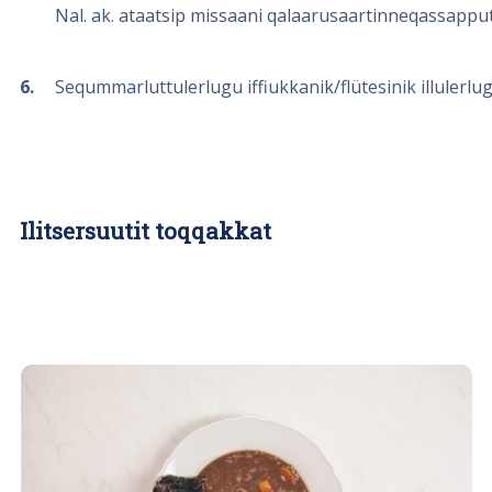
Nal. ak. ataatsip missaani qalaarusaartinneqassapput
6
Seqummarluttulerlugu iffiukkanik/flütesinik illulerlugi
Ilitsersuutit toqqakkat