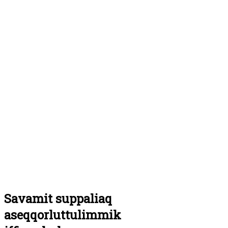
Savamit suppaliaq
aseqqorluttulimmik