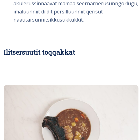
akulerussinnaavat mamaa seernarnerusunngorlugu,
imaluunniit dildit persilluunniit qerisut
naatitarsunnitsikkusukkukkit.
Ilitsersuutit toqqakkat