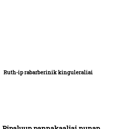
Ruth-ip rabarberinik kinguleraliai
Pipaluup pannakaaliai nunap