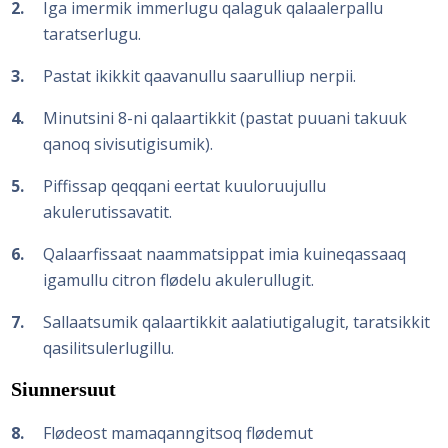
2
Iga imermik immerlugu qalaguk qalaalerpallu
taratserlugu.
3
Pastat ikikkit qaavanullu saarulliup nerpii.
4
Minutsini 8-ni qalaartikkit (pastat puuani takuuk
qanoq sivisutigisumik).
5
Piffissap qeqqani eertat kuuloruujullu
akulerutissavatit.
6
Qalaarfissaat naammatsippat imia kuineqassaaq
igamullu citron flødelu akulerullugit.
7
Sallaatsumik qalaartikkit aalatiutigalugit, taratsikkit
qasilitsulerlugillu.
Siunnersuut
8
Flødeost mamaqanngitsoq flødemut