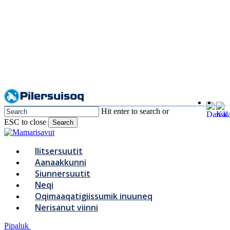
Skip
to
main
content
Hit enter to search or
ESC to close
Search
Close
Search
Menu
Ilitsersuutit
Aanaakkunni
Siunnersuutit
Neqi
Oqimaaqatigiissumik inuuneq
Nerisanut viinni
Pipaluk