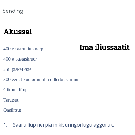
Sending
Akussai
Ima iliussaatit
400 g saarulliup nerpia
400 g pastaskruer
2 dl piskefløde
300 eertat kuuloruujullu qillertuusarmiut
Citron affaq
Taratsut
Qasilitsut
1
Saarulliup nerpia mikisunngorlugu aggoruk.