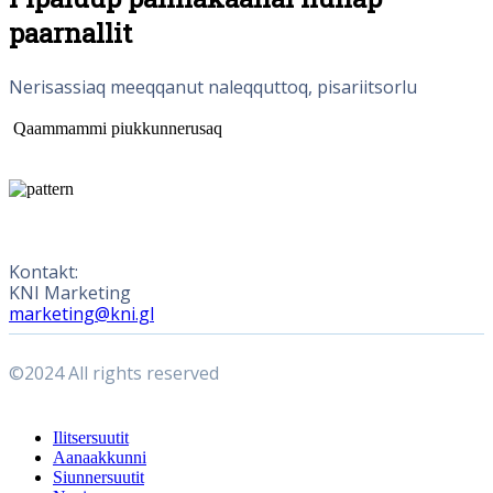
paarnallit
Nerisassiaq meeqqanut naleqquttoq, pisariitsorlu
Qaammammi piukkunnerusaq
Kontakt:
KNI Marketing
marketing@kni.gl
©2024 All rights reserved
Close
Ilitsersuutit
Menu
Aanaakkunni
Siunnersuutit