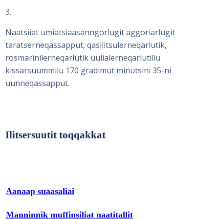
3
Naatsiiat umiatsiaasanngorlugit aggoriarlugit
taratserneqassapput, qasilitsulerneqarlutik,
rosmarinilerneqarlutik uulialerneqarlutillu
kissarsuummilu 170 gradimut minutsini 35-ni
uunneqassapput.
Ilitsersuutit toqqakkat
Aanaap suaasaliai
Manninnik muffinsiliat naatitallit