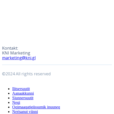
Kontakt:
KNI Marketing
marketing@kni.gl
©2024 All rights reserved
Close
Ilitsersuutit
Menu
Aanaakkunni
Siunnersuutit
Neqi
Oqimaaqatigiissumik inuuneq
Nerisanut viinni