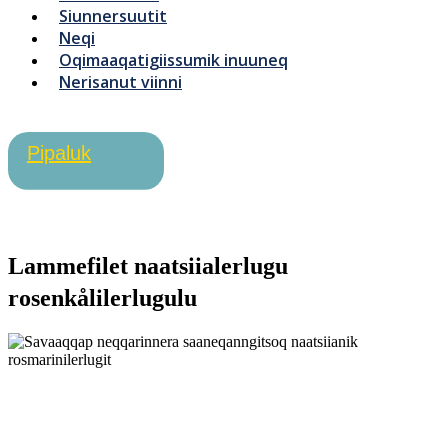
Siunnersuutit
Neqi
Oqimaaqatigiissumik inuuneq
Nerisanut viinni
Pipaluk
Lammefilet naatsiialerlugu
rosenkålilerlugulu