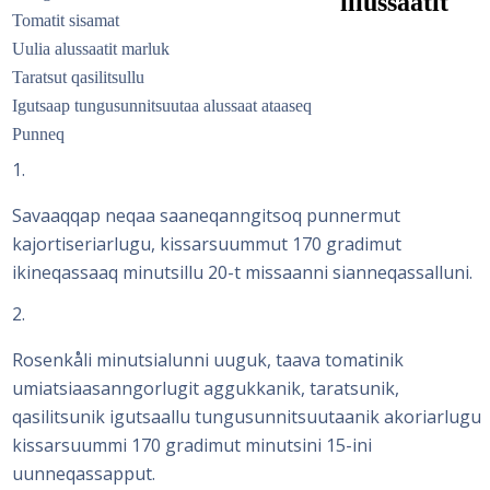
iliussaatit
Tomatit sisamat
Uulia alussaatit marluk
Taratsut qasilitsullu
Igutsaap tungusunnitsuutaa alussaat ataaseq
Punneq
1
Savaaqqap neqaa saaneqanngitsoq punnermut
kajortiseriarlugu, kissarsuummut 170 gradimut
ikineqassaaq minutsillu 20-t missaanni sianneqassalluni.
2
Rosenkåli minutsialunni uuguk, taava tomatinik
umiatsiaasanngorlugit aggukkanik, taratsunik,
qasilitsunik igutsaallu tungusunnitsuutaanik akoriarlugu
kissarsuummi 170 gradimut minutsini 15-ini
uunneqassapput.