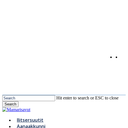
Skip
to
main
content
Hit enter to search or ESC to close
Search
Close
Search
Menu
Ilitsersuutit
Aanaakkunni