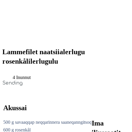
Lammefilet naatsiialerlugu
rosenkålilerlugulu
4 Inunnut
Sending
Akussai
Ima
500 g savaaqqap neqqarinnera saaneqanngitsoq
600 g rosenkål