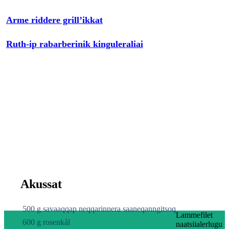
Arme riddere grill’ikkat
Ruth-ip rabarberinik kinguleraliai
Akussat
500 g savaaqqap neqqarinnera saaneqanngitsoq
Lammefilet
600 g rosenkål
naatsiialerlugu