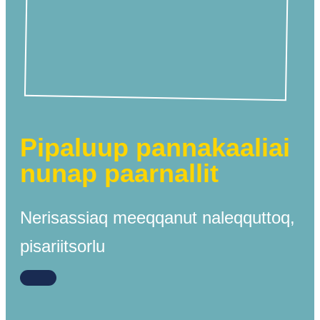
Pipaluup pannakaaliai
nunap paarnallit
Nerisassiaq meeqqanut naleqquttoq,
pisariitsorlu