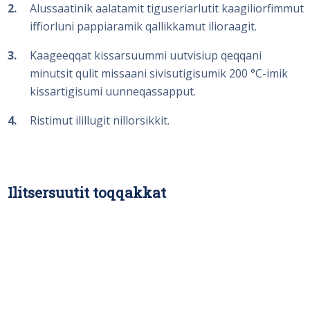
2
Alussaatinik aalatamit tiguseriarlutit kaagiliorfimmut
iffiorluni pappiaramik qallikkamut ilioraagit.
3
Kaageeqqat kissarsuummi uutvisiup qeqqani
minutsit qulit missaani sivisutigisumik 200 °C-imik
kissartigisumi uunneqassapput.
4
Ristimut ilillugit nillorsikkit.
Ilitsersuutit toqqakkat