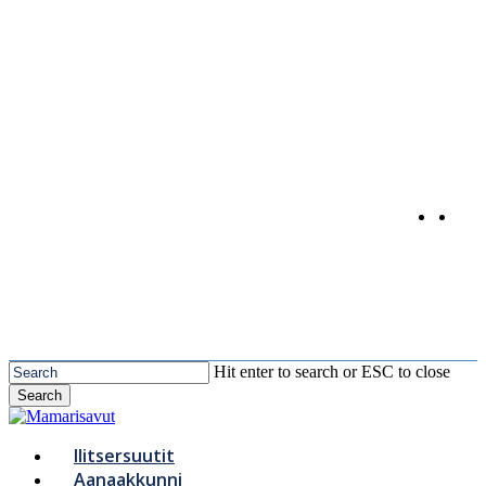
Skip
to
main
content
Hit enter to search or ESC to close
Search
Close
Search
Menu
Ilitsersuutit
Aanaakkunni