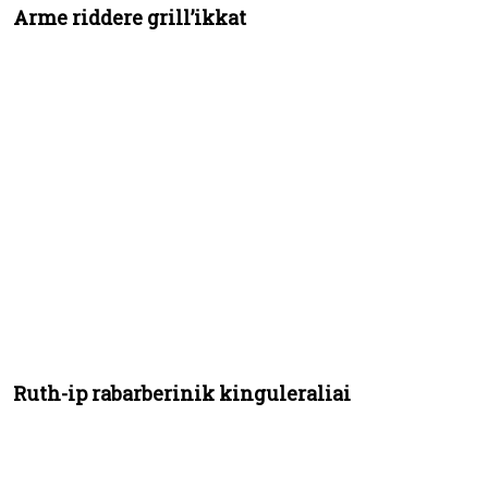
Arme riddere grill’ikkat
Ruth-ip rabarberinik kinguleraliai