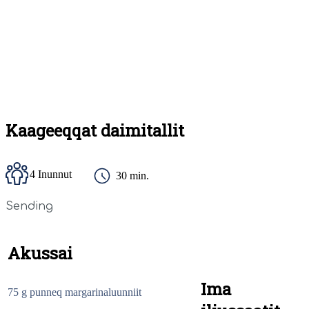
Kaageeqqat daimitallit
4 Inunnut
30 min.
Sending
Akussai
Ima
75
g
punneq margarinaluunniit