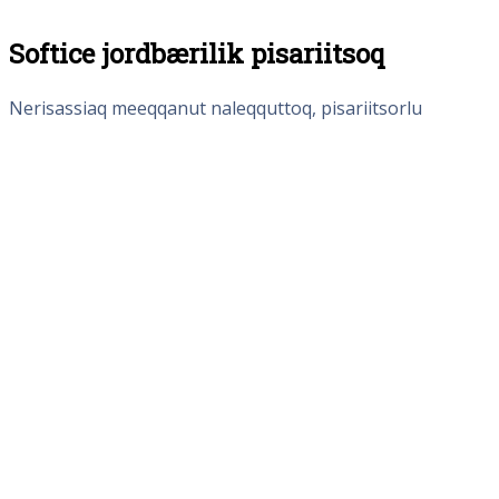
Softice jordbærilik pisariitsoq
Nerisassiaq meeqqanut naleqquttoq, pisariitsorlu