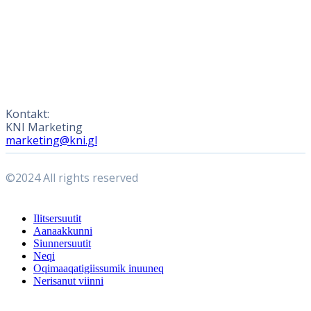
Kontakt:
KNI Marketing
marketing@kni.gl
©2024 All rights reserved
Close
Ilitsersuutit
Menu
Aanaakkunni
Siunnersuutit
Neqi
Oqimaaqatigiissumik inuuneq
Nerisanut viinni