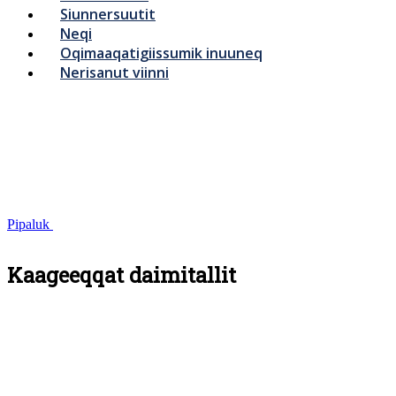
Siunnersuutit
Neqi
Oqimaaqatigiissumik inuuneq
Nerisanut viinni
Pipaluk
Kaageeqqat daimitallit