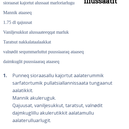
iliussaatit
sioraasat kajortut alussaat marloriarlugu
Mannik ataaseq
1.75 dl qajuusat
Vaniljesukkut alussaateeqqat marluk
Taratsut nakkalataalaakkat
valnødit seqummarluttut puussiaaraq ataaseq
daimkuglit puussiaaraq ataaseq
1
Punneq sioraasallu kajortut aalaterummik
sarfatortumik pullatsiallannissaata tungaanut
aalatikkit.
Mannik akuleruguk.
Qajuusat, vaniljesukkut, taratsut, valnødit
dajmkuglillu akulerutikkit aalatamullu
aalaterulluarlugit.