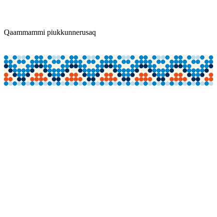
Qaammammi piukkunnerusaq