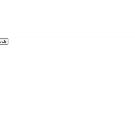
rch
Tip
Stegetips