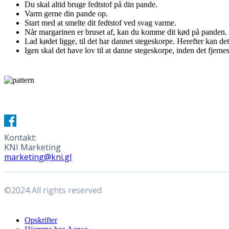
Du skal altid bruge fedtstof på din pande.
Varm gerne din pande op.
Start med at smelte dit fedtstof ved svag varme.
Når margarinen er bruset af, kan du komme dit kød på panden.
Lad kødet ligge, til det har dannet stegeskorpe. Herefter kan de
Igen skal det have lov til at danne stegeskorpe, inden det fjernes
Kontakt:
KNI Marketing
marketing@kni.gl
©2024 All rights reserved
Close
Opskrifter
Menu