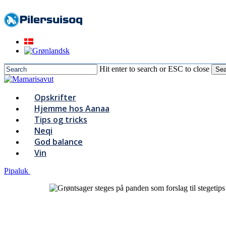
to
main
content
Hit enter to search or ESC to close
Sea
Close
Search
Menu
Opskrifter
Hjemme hos Aanaa
Tips og tricks
Neqi
God balance
Vin
Pipaluk