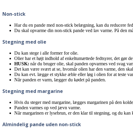
Non-stick
Har du en pande med non-stick belægning, kan du reducere fedte
Du skal opvarme din non-stick pande ved lav varme. På den måd
Stegning med olie
Du kan stege i alle former for olie.
Olier har et højt indhold af enkeltumættede fedtsyrer, det gør de
HUSK:
når du bruger olie, skal panden opvarmes ved svag va
Det kan være svært at se, hvornår olien har den varme, den skal
Du kan evt. lægge et stykke æble eller løg i olien for at teste var
Når panden er varm, lægger du kødet på panden.
Stegning med margarine
Hvis du steger med margarine, lægges margarinen på den kold
Panden varmes op ved jævn varme.
Når margarinen er lysebrun, er den klar til stegning, og du kan
Almindelig pande uden non-stick