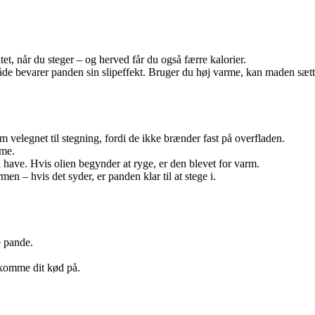
t, når du steger – og herved får du også færre kalorier.
e bevarer panden sin slipeffekt. Bruger du høj varme, kan maden sætte
m velegnet til stegning, fordi de ikke brænder fast på overfladen.
rme.
 have. Hvis olien begynder at ryge, er den blevet for varm.
men – hvis det syder, er panden klar til at stege i.
e pande.
 komme dit kød på.