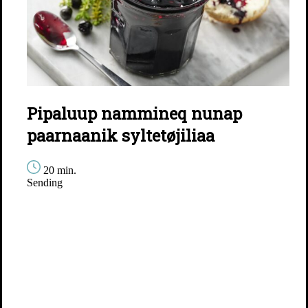
Pipaluup nammineq nunap
paarnaanik syltetøjiliaa
20 min.
Sending