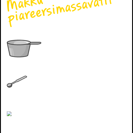
Deciliterinut uuttut
Alussaateeraq
Akussat tamaasa blenderimut ikikkit imaluunniit aalater