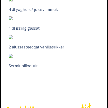
4 dl yoghurt / juice / immuk
1 dl issingigassat
2 alussaateeqqat vaniljesukker
Sermit nilloqutit