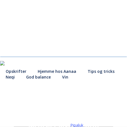
Skip
to
main
content
Opskrifter
Hjemme hos Aanaa
Tips og tricks
Neqi
God balance
Vin
Siunnersuutit
Medister lavet på grill
Pipaluk