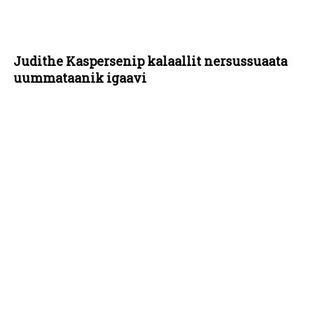
Judithe Kaspersenip kalaallit nersussuaata
uummataanik igaavi