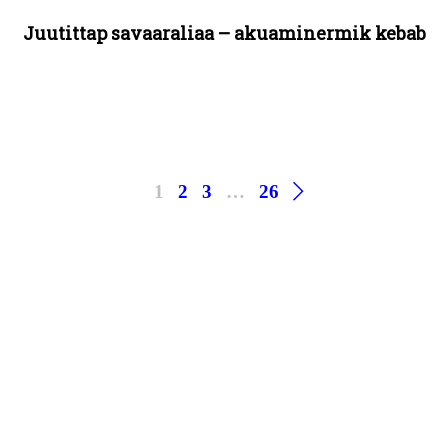
Juutittap savaaraliaa – akuaminermik kebab
1
2
3
…
26