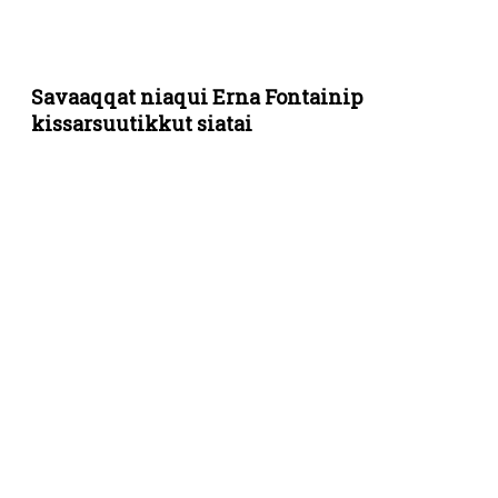
Savaaqqat niaqui Erna Fontainip
kissarsuutikkut siatai