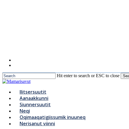
to
main
content
Hit enter to search or ESC to close
Sea
Close
Search
Menu
Ilitsersuutit
Aanaakkunni
Siunnersuutit
Neqi
Oqimaaqatigiissumik inuuneq
Nerisanut viinni