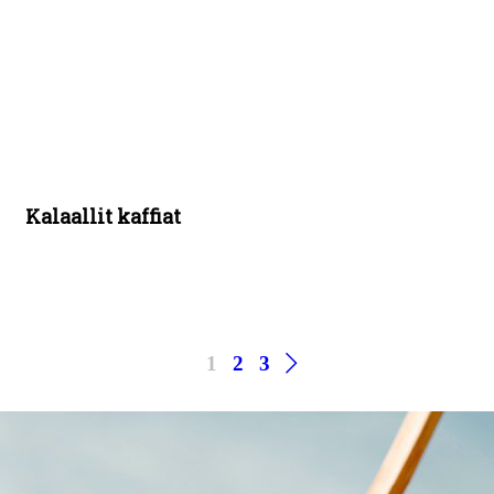
Kalaallit kaffiat
1
2
3