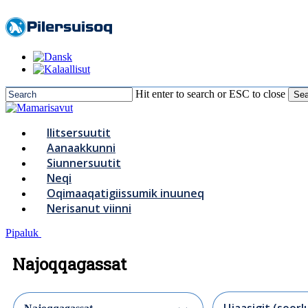
to
main
content
Hit enter to search or ESC to close
Sea
Close
Search
Menu
Ilitsersuutit
Aanaakkunni
Siunnersuutit
Neqi
Oqimaaqatigiissumik inuuneq
Nerisanut viinni
Pipaluk
Najoqqagassat