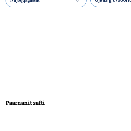
Najoqqagassat
Paarnanit safti