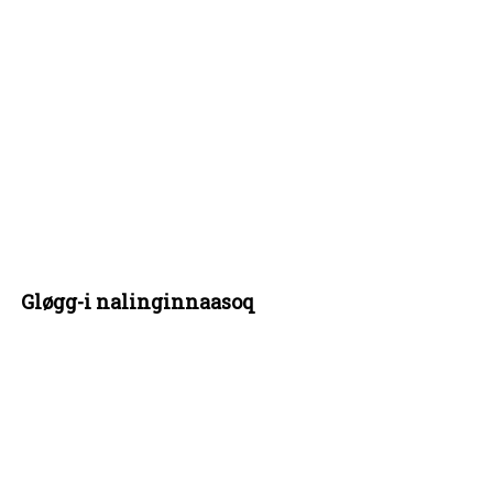
Gløgg-i nalinginnaasoq