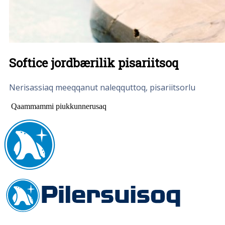
Softice jordbærilik pisariitsoq
Nerisassiaq meeqqanut naleqquttoq, pisariitsorlu
Qaammammi piukkunnerusaq