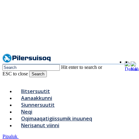
Skip
to
Close
main
Menu
content
Hit enter to search or
ESC to close
Search
Close
Search
Menu
Ilitsersuutit
Aanaakkunni
Siunnersuutit
Neqi
Oqimaaqatigiissumik inuuneq
Nerisanut viinni
Pipaluk