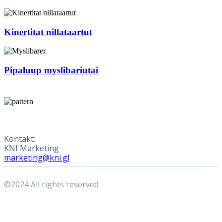
Kinertitat
nillataartut
Kinertitat nillataartut
Pipaluup
myslibariutai
Pipaluup myslibariutai
Kontakt:
KNI Marketing
marketing@kni.gl
©2024 All rights reserved
Ilitsersuutit
Aanaakkunni