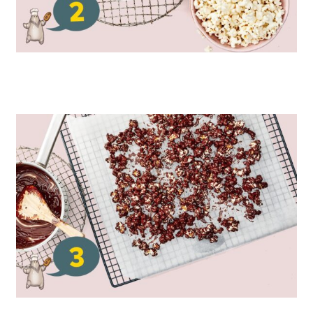
Vend popcorn i gryden med chokolade og bland det
godt sammen.