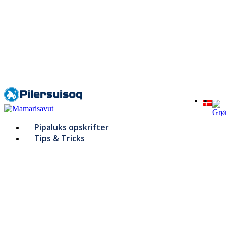
Skip
to
main
content
Pipaluks opskrifter
Tips & Tricks