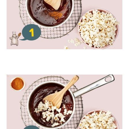
Smelt chokoladen i en gryde ved lav varme.
Tag gryden af komfuret og rør kanel i.