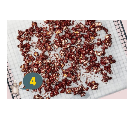
Spred dem ud på en bageplade og lad chokoladen
tørre.
Ring til vennerne, sæt jeres yndlingsfilm på og hyg
med popcorn.